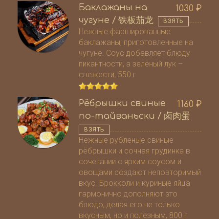
Баклажаны на
1030
₽
чугуне / 铁板茄龙
ВЗЯТЬ
Нежные фаршированные
баклажаны, приготовленные на
чугуне. Соус добавляет блюду
пикантности, а зелёный лук –
свежести, 550 г
Рёбрышки свиные
1160
₽
по-тайваньски / 卤肉蛋
ВЗЯТЬ
Нежные рубленые свиные
рёбрышки и сочная грудинка в
сочетании с ярким соусом и
овощами создают неповторимый
вкус. Брокколи и куриные яйца
гармонично дополняют это
блюдо, делая его не только
вкусным, но и полезным, 800 г