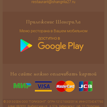
restaurant@shangrila27.ru
Приложение ШангриЛа
Меню ресторана в Вашем мобильном
На сайте можно оплачивать картой
© 2013-2026 ООО "ГОРИЗОНТ". ОГРН 1212700020114. ИНН 2724247750.
Адрес 680031, Выборгская ул., д. 57А, Хабаровск г., оф. 12.
Политика