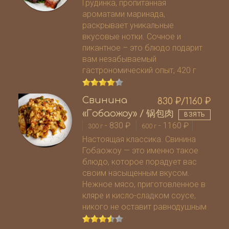
Грудинка, пропитанная
ароматами маринада,
раскрывает уникальные
вкусовые нотки. Сочное и
пикантное – это блюдо подарит
вам незабываемый
гастрономический опыт, 420 г
Свинина
830
₽
/1160
₽
«Гобаожоу» / 锅包肉
ВЗЯТЬ
-
830
₽
-
1160
₽
300 г
600 г
Настоящая классика. Свинина
Гобаожоу — это именно такое
блюдо, которое порадует вас
своим насыщенным вкусом.
Нежное мясо, приготовленное в
кляре и кисло-сладком соусе,
никого не оставит равнодушным