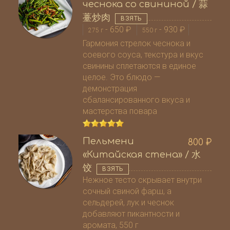
чеснока со свининой / 蒜
薹炒肉
ВЗЯТЬ
-
650
₽
-
930
₽
275 г
550 г
Гармония стрелок чеснока и
соевого соуса, текстура и вкус
свинины сплетаются в единое
целое. Это блюдо —
демонстрация
сбалансированного вкуса и
мастерства повара
Пельмени
800
₽
«Китайская стена» / 水
饺
ВЗЯТЬ
Нежное тесто скрывает внутри
сочный свиной фарш, а
сельдерей, лук и чеснок
добавляют пикантности и
аромата, 550 г