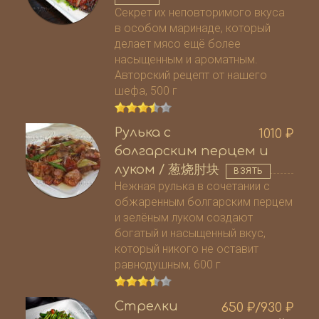
Секрет их неповторимого вкуса
в особом маринаде, который
делает мясо ещё более
насыщенным и ароматным.
Авторский рецепт от нашего
шефа, 500 г
Рулька с
1010
₽
болгарским перцем и
луком / 葱烧肘块
ВЗЯТЬ
Нежная рулька в сочетании с
обжаренным болгарским перцем
и зелёным луком создают
богатый и насыщенный вкус,
который никого не оставит
равнодушным, 600 г
Стрелки
650
₽
/930
₽