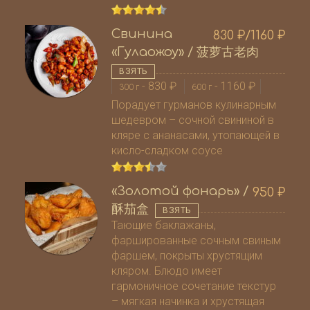
Свинина
830
₽
/1160
₽
«Гулаожоу» / 菠萝古老肉
ВЗЯТЬ
-
830
₽
-
1160
₽
300 г
600 г
Порадует гурманов кулинарным
шедевром – сочной свининой в
кляре с ананасами, утопающей в
кисло-сладком соусе
«Золотой фонарь» /
950
₽
酥茄盒
ВЗЯТЬ
Тающие баклажаны,
фаршированные сочным свиным
фаршем, покрыты хрустящим
кляром. Блюдо имеет
гармоничное сочетание текстур
– мягкая начинка и хрустящая