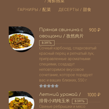
/ 海鮮熱菜
ГАРНИРЫ / 配菜
ДЕСЕРТЫ / 甜食
Пряная свинина с
900
₽
овощами / 孜然肉片
ВЗЯТЬ
Сочный карбонад, сладковатый
красный перец и репчатый лук,
приправленные ароматными
специями, создадут
неповторимое вкусовое
сочетание, которое порадует
вас и ваших близких, 550 г
Летний урожай /
1000
₽
排骨小鸡纯玉米
ВЗЯТЬ
Свиные рёбрышки и мясо