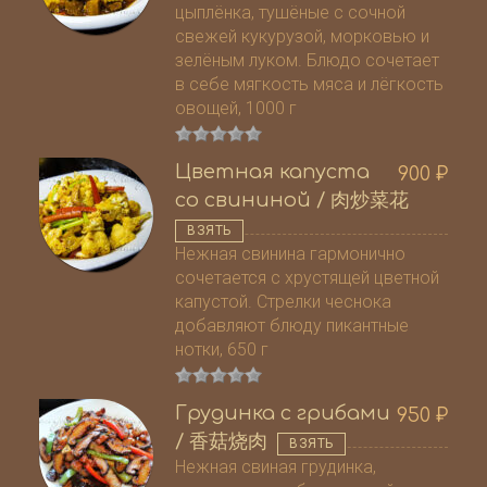
цыплёнка, тушёные с сочной
свежей кукурузой, морковью и
зелёным луком. Блюдо сочетает
в себе мягкость мяса и лёгкость
овощей, 1000 г
Цветная капуста
900
₽
со свининой / 肉炒菜花
ВЗЯТЬ
Нежная свинина гармонично
сочетается с хрустящей цветной
капустой. Стрелки чеснока
добавляют блюду пикантные
нотки, 650 г
Грудинка с грибами
950
₽
/ 香菇烧肉
ВЗЯТЬ
Нежная свиная грудинка,