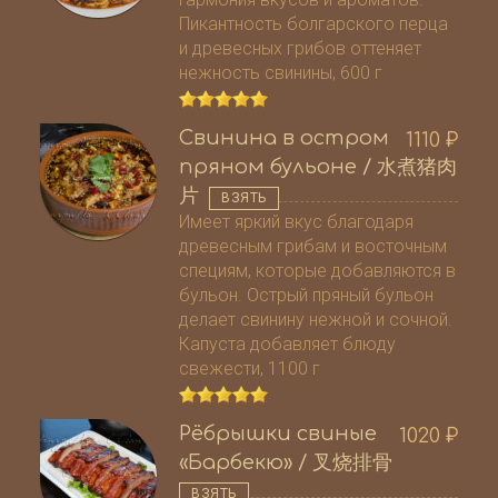
Пикантность болгарского перца
и древесных грибов оттеняет
нежность свинины, 600 г
Свинина в остром
1110
₽
пряном бульоне / 水煮猪肉
片
ВЗЯТЬ
Имеет яркий вкус благодаря
древесным грибам и восточным
специям, которые добавляются в
бульон. Острый пряный бульон
делает свинину нежной и сочной.
Капуста добавляет блюду
свежести, 1100 г
Рёбрышки свиные
1020
₽
«Барбекю» / 叉烧排骨
ВЗЯТЬ