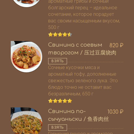
ароматные грибы и сочный
болгарский перец – идеальное
сочетание, которое порадует
вас своим насыщенным вкусом,
500 г
Свинина с соевым
820
₽
творогом / 压过豆腐烧肉
ВЗЯТЬ
Сочные кусочки мяса и
ароматный тофу, дополненные
свежестью зелёного лука. Это
блюдо точно не оставит вас
безразличным, 650 г
Свинина по-
1030
₽
сычуаньски / 鱼香肉丝
ВЗЯТЬ
Гармония вкусов и ароматов.