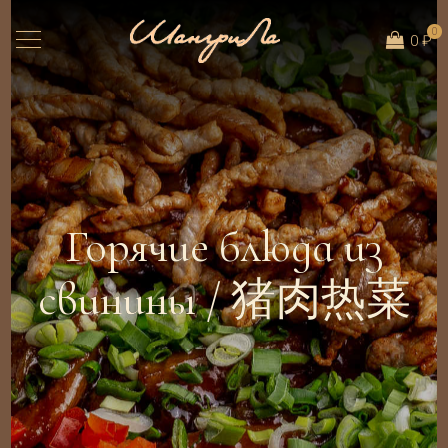
0
0 ₽
Горячие блюда из
свинины / 猪肉热菜