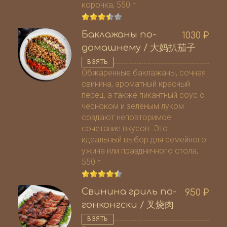
корочка, 550 г
Баклажаны по-
1030
₽
домашнему / 大妈扒茄子
ВЗЯТЬ
Обжаренные баклажаны, сочная
свинина, ароматный красный
перец, а также пикантный соус с
чесноком и зелёным луком
создают неповторимое
сочетание вкусов. Это
идеальный выбор для семейного
ужина или праздничного стола,
550 г
Свинина гриль по-
950
₽
гонконгски / 叉烧肉
ВЗЯТЬ