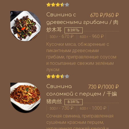
Свинина с
670
₽
/960
₽
древесными грибами / 肉
炒木耳
ВЗЯТЬ
-
670
₽
-
960
₽
300 г
600 г
Кусочки мяса, обжаренные с
пикантными древесными
грибами, приправленные соусом
и посыпанные свежим зелёным
луком
Свинина
730
₽
/1000
₽
соломкой с перцем / 干媥
猪肉丝
ВЗЯТЬ
-
730
₽
-
1000
₽
300 г
600 г
Сочная свинина, приправленная
сушёным красным перцем,
украшенная свежей кинзой и