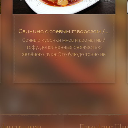
Свинина с соевым творогом / 压过豆腐烧肉
Сочные кусочки мяса и ароматный
тофу, дополненные свежестью
зелёного лука. Это блюдо точно не
оставит вас безразличным, 650 г
яжитесь с нами
Приложение Шан