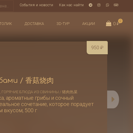
События и новости
Как нас найти
0
0 ₽
ТОЛИК
ДОСТАВКА
3D-ТУР
АКЦИИ
950
₽
рибами / 香菇烧肉
,
ГОРЯЧИЕ БЛЮДА ИЗ СВИНИНЫ / 猪肉热菜
а, ароматные грибы и сочный
еальное сочетание, которое порадует
 вкусом, 500 г