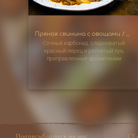
Пряная свинина с овощами / 孜然肉片
Сочный карбонад, сладковатый
красный перец и репчатый лук,
приправленные ароматными
специями, создадут неповторимое
вкусовое сочетание, которое
порадует вас и ваших близких, 550 г
Подписывайтесь на нас
Св