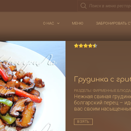
Поиск
товаров
О НАС
МЕНЮ
ЗАБРОНИРОВАТЬ С
Грудинка с г
РАЗДЕЛЫ:
ФИРМЕННЫЕ БЛЮДА
Нежная свиная грудинк
болгарский перец – ид
вас своим насыщенным
ВЗЯТЬ