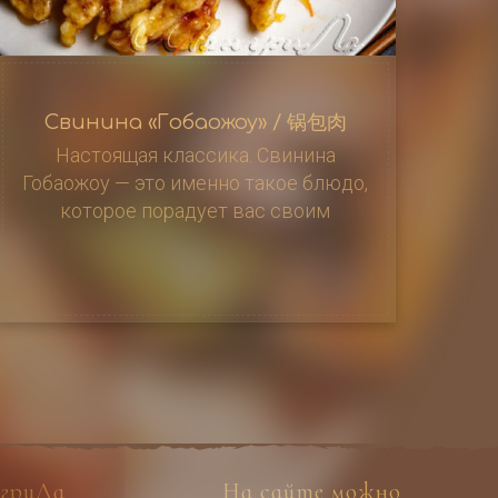
Свинина «Гобаожоу» / 锅包肉
Настоящая классика. Свинина
Гобаожоу — это именно такое блюдо,
которое порадует вас своим
насыщенным вкусом. Нежное мясо,
приготовленное в кляре и кисло-
сладком соусе, никого не оставит
равнодушным
гриЛа
На сайте можно