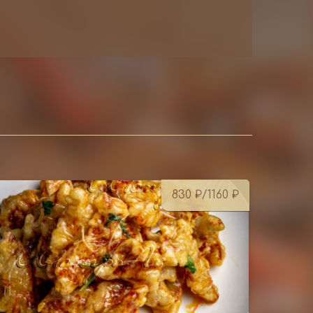
830
₽
/1160
₽