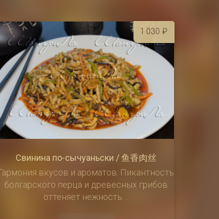
зон
1 030
₽
Свинина по-сычуаньски / 鱼香肉丝
Гармония вкусов и ароматов. Пикантность
болгарского перца и древесных грибов
оттеняет нежность ...