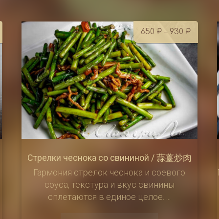
Диапа
650
₽
–
930
₽
цен:
650 ₽
–
930 ₽
Стрелки чеснока со свининой / 蒜薹炒肉
Гармония стрелок чеснока и соевого
соуса, текстура и вкус свинины
сплетаются в единое целое. ...
Этот