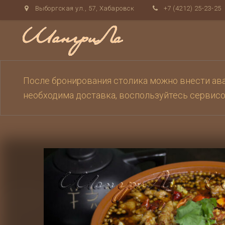
Выборгская ул., 57, Хабаровск
+7 (4212) 25-23-25
После бронирования столика можно внести аван
необходима доставка, воспользуйтесь сервис