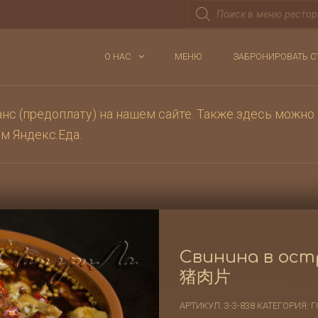
Поиск
товаров
О НАС
МЕНЮ
ЗАБРОНИРОВАТЬ С
с (предоплату) на нашем сайте. Также здесь можно 
ом
Яндекс.Еда
.
Свинина в ост
猪肉片
АРТИКУЛ:
3-3-838
КАТЕГОРИЯ:
Г