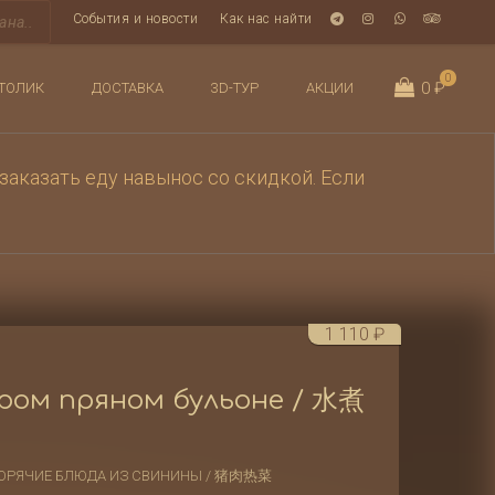
События и новости
Как нас найти
0
0 ₽
ТОЛИК
ДОСТАВКА
3D-ТУР
АКЦИИ
заказать еду навынос со скидкой. Если
1 110
₽
ром пряном бульоне / 水煮
ОРЯЧИЕ БЛЮДА ИЗ СВИНИНЫ / 猪肉热菜