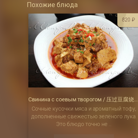
Похожие блюда
820
₽
Свинина с соевым творогом / 压过豆腐烧肉
Сочные кусочки мяса и ароматный тофу,
дополненные свежестью зелёного лука.
Это блюдо точно не ...