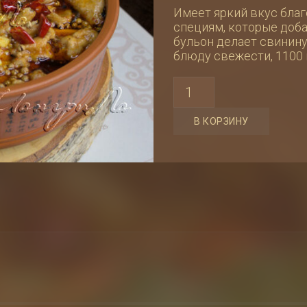
Имеет яркий вкус бла
специям, которые доб
бульон делает свинину
блюду свежести, 1100 
Количество
товара
Свинина
в
В КОРЗИНУ
остром
пряном
бульоне
/
水
煮
猪
肉
片