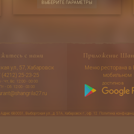
ВЫБЕРИТЕ ПАРАМЕТРЫ
товар
имеет
несколько
вариаций.
Опции
можно
выбрать
яжитесь с нами
Приложение Шан
на
странице
ая ул., 57, Хабаровск
Меню ресторана в
товара.
 (4212) 25-23-25
мобильном
 - Чт, Вс: 12:00 - 00:00
Пт - Сб: 12:00 - 03:00
urant@shangrila27.ru
с 680031, Выборгская ул., д. 57А, Хабаровск г., оф. 12.
Политика конфиденц