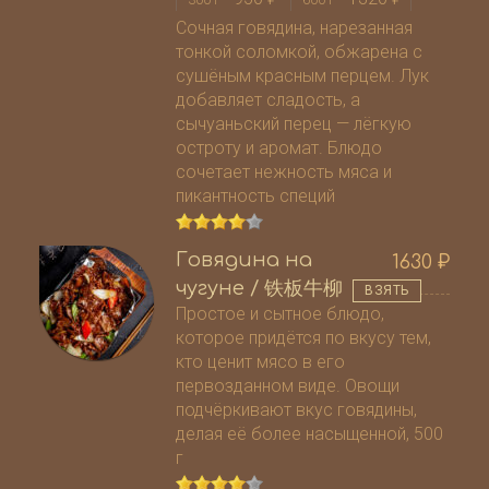
300 г
600 г
Сочная говядина, нарезанная
тонкой соломкой, обжарена с
сушёным красным перцем. Лук
добавляет сладость, а
сычуаньский перец — лёгкую
остроту и аромат. Блюдо
сочетает нежность мяса и
пикантность специй
Говядина на
1630
₽
чугуне / 铁板牛柳
ВЗЯТЬ
Простое и сытное блюдо,
которое придётся по вкусу тем,
кто ценит мясо в его
первозданном виде. Овощи
подчёркивают вкус говядины,
делая её более насыщенной, 500
г