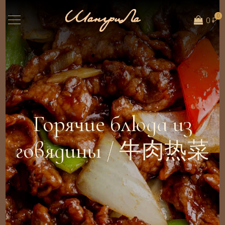
0
0 ₽
Горячие блюда из
говядины / 牛肉热菜