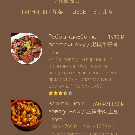
/ 海鮮熱菜
ГАРНИРЫ / 配菜
ДЕСЕРТЫ / 甜食
Рёбра кальби по-
1630
₽
восточному / 黑椒牛仔骨
ВЗЯТЬ
Рёбра говядины гармонично
сочетаются с болгарским
перцем, а специи и соевый соус
придают ему неповторимый
восточный колорит, 450 г
Картошка с
760
₽
/1320
₽
говядиной / 压锅牛肉土豆
ВЗЯТЬ
-
760
₽
-
1320
₽
350 г
700 г
Нежная говядина и ароматный