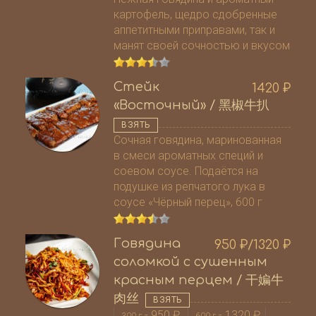
картофель, щедро сдобренные
аппетитными приправами, так и
манят своей сочностью и вкусом
Стейк
1420
₽
«Восточный» / 黑椒牛扒
ВЗЯТЬ
Сочная говядина, маринованная
в смеси ароматных специй и
соевом соусе. Подаётся на
подушке из репчатого лука в
соусе «Чёрный перец», 600 г
Говядина
950
₽
/1320
₽
соломкой с сушенным
красным перцем / 干媥牛
肉丝
ВЗЯТЬ
-
950
₽
-
1320
₽