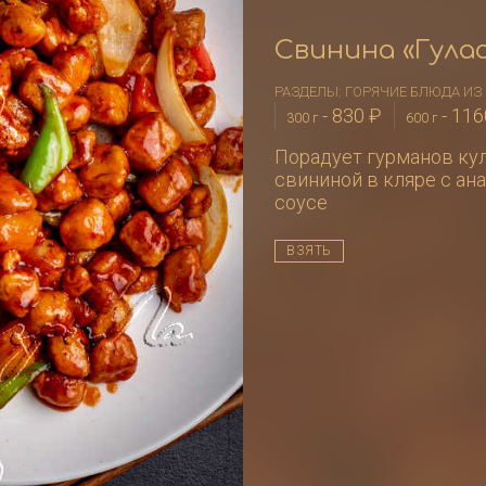
Свинина «Гул
РАЗДЕЛЫ:
ГОРЯЧИЕ БЛЮДА И
-
830
₽
-
11
300 г
600 г
Порадует гурманов ку
свининой в кляре с ан
соусе
ВЗЯТЬ