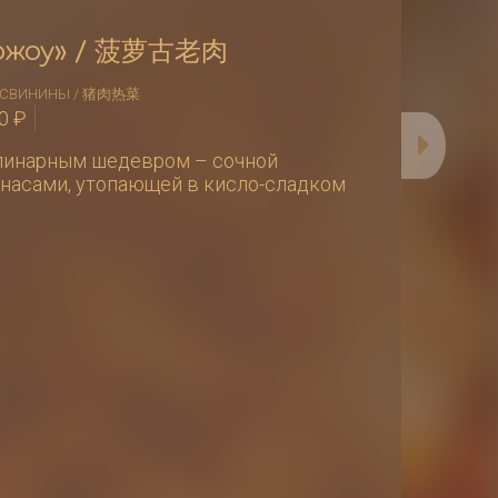
аожоу» / 菠萝古老肉
З СВИНИНЫ / 猪肉热菜
60
₽
линарным шедевром – сочной
анасами, утопающей в кисло-сладком