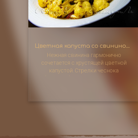
Цветная капуста со свининой / 肉炒菜花
Нежная свинина гармонично
сочетается с хрустящей цветной
капустой. Стрелки чеснока
добавляют блюду пикантные нотки,
650 г