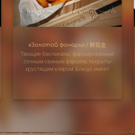
«Золотой фонарь» / 酥茄盒
Тающие баклажаны, фаршированные
сочным свиным фаршем, покрыты
хрустящим кляром. Блюдо имеет
гармоничное сочетание текстур –
мягкая начинка и хрустящая корочка,
550 г