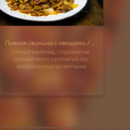
Пряная свинина с овощами / 孜然肉片
Сочный карбонад, сладковатый
красный перец и репчатый лук,
приправленные ароматными
специями, создадут неповторимое
вкусовое сочетание, которое
порадует вас и ваших близких, 550 г