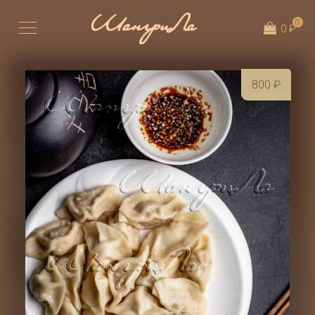
0
0 ₽
800
₽