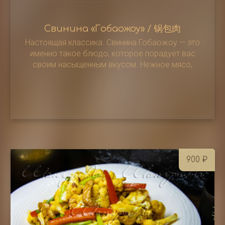
Свинина «Гобаожоу» / 锅包肉
Настоящая классика. Свинина Гобаожоу — это
именно такое блюдо, которое порадует вас
своим насыщенным вкусом. Нежное мясо,
приготовленное в кляре и кисло-сладком соусе,
никого не оставит равнодушным
900
₽