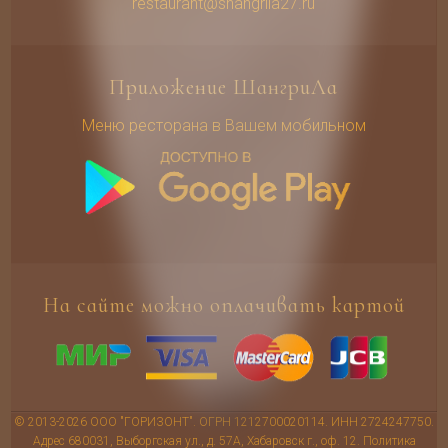
restaurant@shangrila27.ru
Приложение ШангриЛа
Меню ресторана в Вашем мобильном
На сайте можно оплачивать картой
© 2013-2026 ООО "ГОРИЗОНТ". ОГРН 1212700020114. ИНН 2724247750.
Адрес 680031, Выборгская ул., д. 57А, Хабаровск г., оф. 12.
Политика