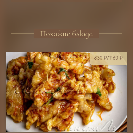
Похожие блюда
830
₽
/1160
₽