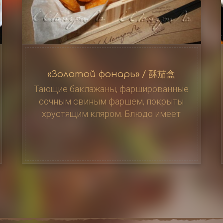
«Золотой фонарь» / 酥茄盒
Тающие баклажаны, фаршированные
сочным свиным фаршем, покрыты
хрустящим кляром. Блюдо имеет
гармоничное сочетание текстур –
мягкая начинка и хрустящая корочка,
550 г