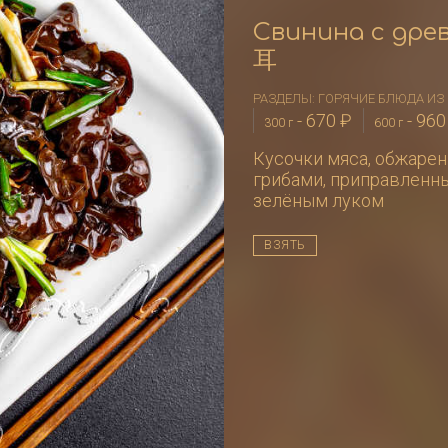
Свинина с дре
耳
РАЗДЕЛЫ:
ГОРЯЧИЕ БЛЮДА И
-
670
₽
-
96
300 г
600 г
Кусочки мяса, обжаре
грибами, приправленн
зелёным луком
ВЗЯТЬ