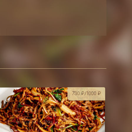
730
₽
/1000
₽