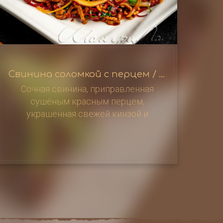
Свинина соломкой с перцем / 干媥猪肉丝
Сочная свинина, приправленная
сушёным красным перцем,
украшенная свежей кинзой и
репчатым луком – это точно
придётся по вкусу гурманам