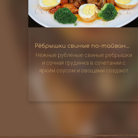
Рёбрышки свиные по-тайваньски / 卤肉蛋
Нежные рубленые свиные рёбрышки
и сочная грудинка в сочетании с
ярким соусом и овощами создают
неповторимый вкус. Брокколи и
куриные яйца гармонично дополняют
это блюдо, делая его не только
вкусным,…