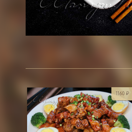
1160
₽