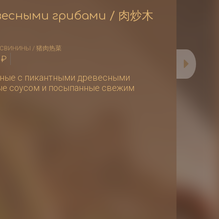
весными грибами / 肉炒木
З СВИНИНЫ / 猪肉热菜
0
₽
нные с пикантными древесными
ые соусом и посыпанные свежим