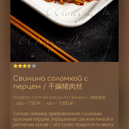
Свинина соломкой с
перцем / 干媥猪肉丝
РАЗДЕЛЫ:
ГОРЯЧИЕ БЛЮДА ИЗ СВИНИНЫ / 猪肉热菜
-
730
₽
-
1000
₽
300 г
600 г
Сочная свинина, приправленная сушёным
красным перцем, украшенная свежей кинзой и
репчатым луком – это точно придётся по вкусу