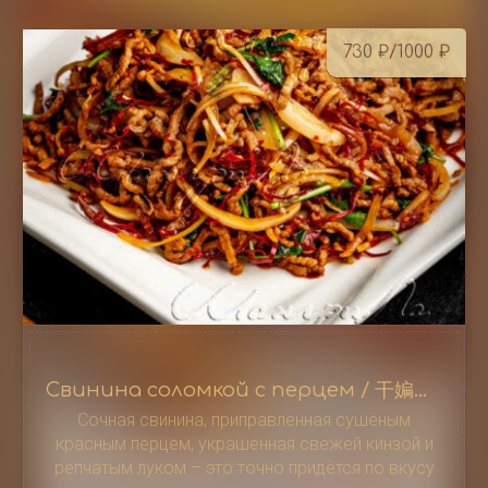
730
₽
/1000
₽
Свинина соломкой с перцем / 干媥猪肉丝
Сочная свинина, приправленная сушёным
красным перцем, украшенная свежей кинзой и
репчатым луком – это точно придётся по вкусу