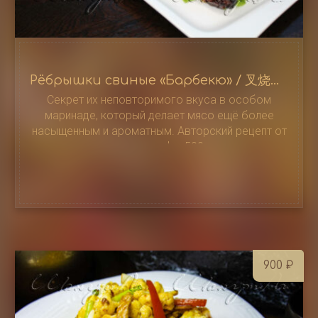
Рёбрышки свиные «Барбекю» / 叉烧排骨
Секрет их неповторимого вкуса в особом
маринаде, который делает мясо ещё более
насыщенным и ароматным. Авторский рецепт от
нашего шефа, 500 г
900
₽