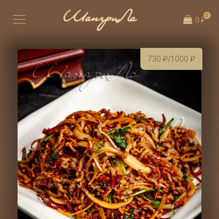
0
0 ₽
730
₽
/1000
₽