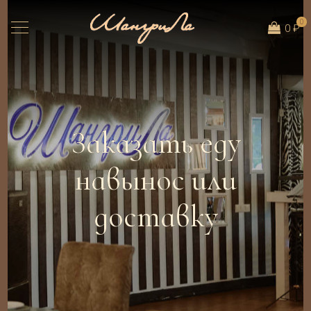
0
0 ₽
Заказать еду
навынос или
доставку