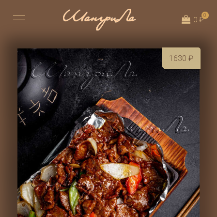
0
0 ₽
1630
₽