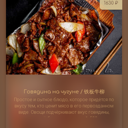
1630
₽
Говядина на чугуне / 铁板牛柳
Простое и сытное блюдо, которое придётся по
вкусу тем, кто ценит мясо в его первозданном
виде. Овощи подчёркивают вкус говядины,
делая её более насыщенной, 500 г