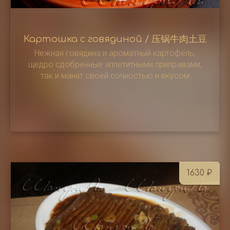
Картошка с говядиной / 压锅牛肉土豆
Нежная говядина и ароматный картофель,
щедро сдобренные аппетитными приправами,
так и манят своей сочностью и вкусом
1630
₽