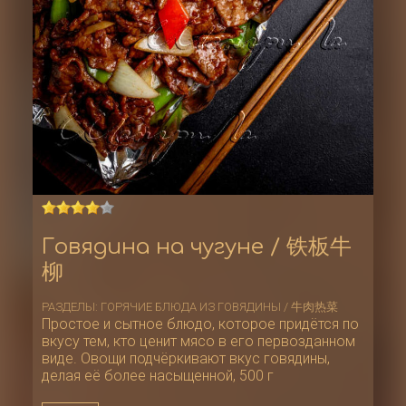
Говядина на чугуне / 铁板牛
柳
РАЗДЕЛЫ:
ГОРЯЧИЕ БЛЮДА ИЗ ГОВЯДИНЫ / 牛肉热菜
Простое и сытное блюдо, которое придётся по
вкусу тем, кто ценит мясо в его первозданном
виде. Овощи подчёркивают вкус говядины,
делая её более насыщенной, 500 г