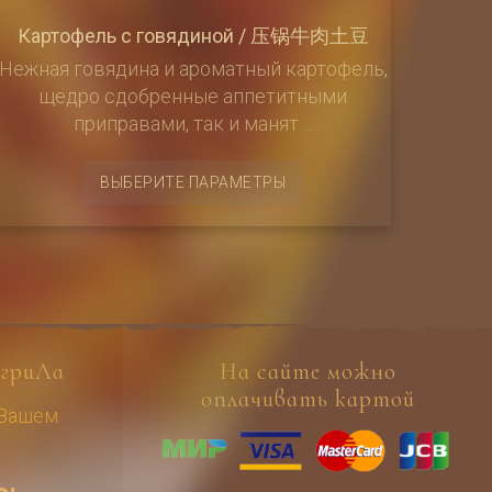
Картофель с говядиной / 压锅牛肉土豆
Нежная говядина и ароматный картофель,
щедро сдобренные аппетитными
приправами, так и манят ...
Этот
ВЫБЕРИТЕ ПАРАМЕТРЫ
товар
имеет
несколько
вариаций.
Опции
можно
выбрать
гриЛа
На сайте можно
на
оплачивать картой
 Вашем
странице
товара.