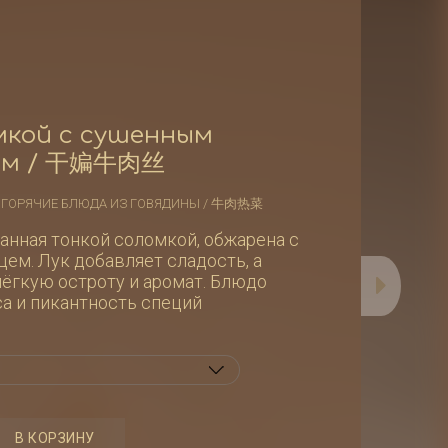
мкой с сушенным
цем / 干媥牛肉丝
:
ГОРЯЧИЕ БЛЮДА ИЗ ГОВЯДИНЫ / 牛肉热菜
занная тонкой соломкой, обжарена с
ем. Лук добавляет сладость, а
ёгкую остроту и аромат. Блюдо
а и пикантность специй
во
В КОРЗИНУ