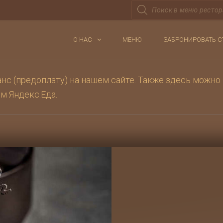
Поиск
товаров
О НАС
МЕНЮ
ЗАБРОНИРОВАТЬ С
с (предоплату) на нашем сайте. Также здесь можно 
ом
Яндекс.Еда
.