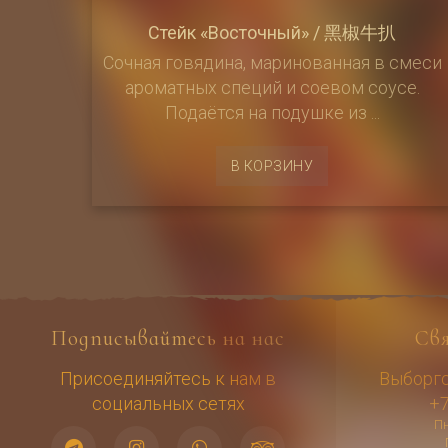
Стейк «Восточный» / 黑椒牛扒
Сочная говядина, маринованная в смеси
ароматных специй и соевом соусе.
Подаётся на подушке из ...
В КОРЗИНУ
Подписывайтесь на нас
Св
Присоединяйтесь к нам в
Выборгск
социальных сетях
+7
Пн