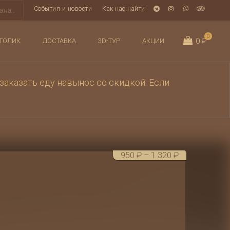
События и новости
Как нас найти
0
0 ₽
ТОЛИК
ДОСТАВКА
3D-ТУР
АКЦИИ
заказать еду навынос со скидкой. Если
Диапазон
950
₽
–
1 320
₽
цен:
950 ₽
–
1 320 ₽