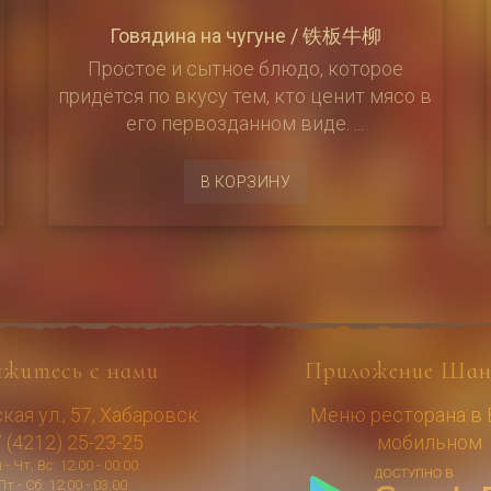
Говядина на чугуне / 铁板牛柳
Простое и сытное блюдо, которое
придётся по вкусу тем, кто ценит мясо в
его первозданном виде. ...
В КОРЗИНУ
яжитесь с нами
Приложение Шан
ая ул., 57, Хабаровск
Меню ресторана в
 (4212) 25-23-25
мобильном
 - Чт, Вс: 12:00 - 00:00
Пт - Сб: 12:00 - 03:00