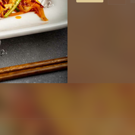
Говядина
соломкой
с
сушенны
красным
перцем
/
干
媥
牛
肉
丝