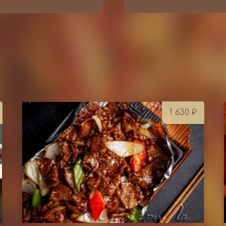
1 630
₽