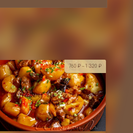
Диапазон
760
₽
–
1 320
₽
цен:
760 ₽
–
1 320 ₽