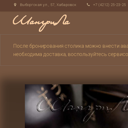
Выборгская ул., 57, Хабаровск
+7 (4212) 25-23-25
После бронирования столика можно внести аван
необходима доставка, воспользуйтесь сервис