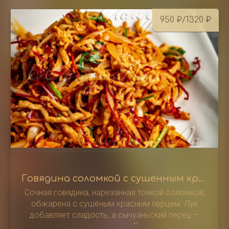
950
₽
/1320
₽
Говядина соломкой с сушенным красным перцем / 干媥牛肉丝
Сочная говядина, нарезанная тонкой соломкой,
обжарена с сушёным красным перцем. Лук
добавляет сладость, а сычуаньский перец —
лёгкую остроту и аромат. Блюдо сочетает