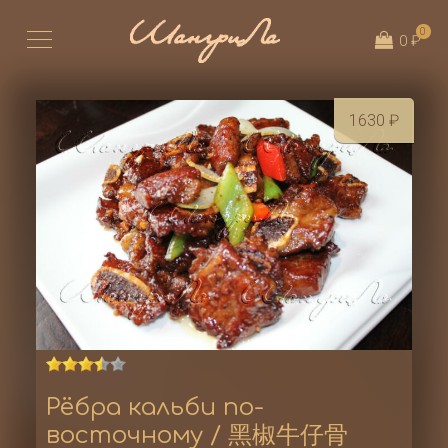
0
0 ₽
1630
₽
Рёбра кальби по-
восточному / 黑椒牛仔骨