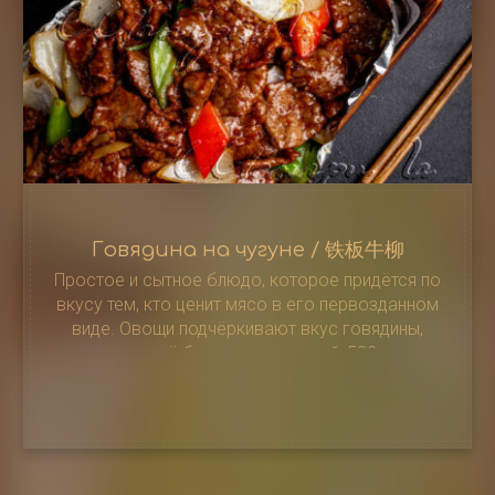
Говядина на чугуне / 铁板牛柳
Простое и сытное блюдо, которое придётся по
вкусу тем, кто ценит мясо в его первозданном
виде. Овощи подчёркивают вкус говядины,
делая её более насыщенной, 500 г