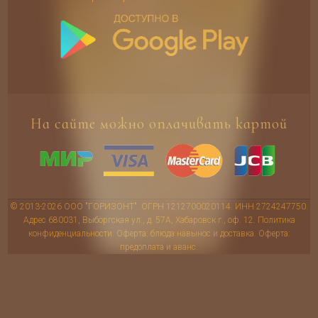
На сайте можно оплачивать картой
© 2013-2026 ООО "ГОРИЗОНТ". ОГРН 1212700020114. ИНН 2724247750.
Адрес 680031, Выборгская ул., д. 57А, Хабаровск г., оф. 12.
Политика
конфиденциальности
.
Оферта: блюда навынос и доставка
.
Оферта:
предоплата и аванс
.