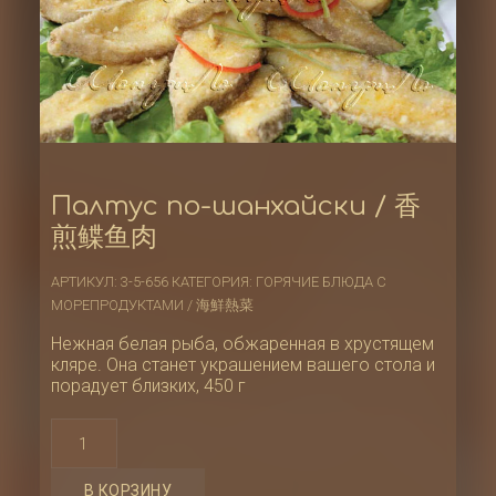
Палтус по-шанхайски / 香
煎鲽鱼肉
АРТИКУЛ:
3-5-656
КАТЕГОРИЯ:
ГОРЯЧИЕ БЛЮДА С
МОРЕПРОДУКТАМИ / 海鮮熱菜
Нежная белая рыба, обжаренная в хрустящем
кляре. Она станет украшением вашего стола и
порадует близких, 450 г
Количество
товара
Палтус
по-
шанхайски
В КОРЗИНУ