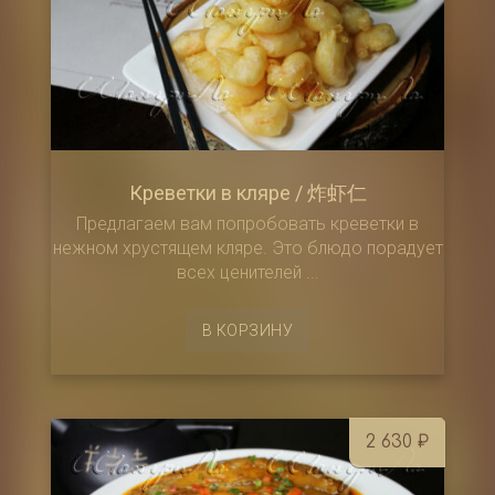
Креветки в кляре / 炸虾仁
Предлагаем вам попробовать креветки в
нежном хрустящем кляре. Это блюдо порадует
всех ценителей ...
В КОРЗИНУ
2 630
₽