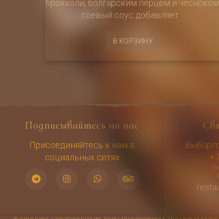
брокколи, болгарским перцем и чесноком
соевый соус добавляет ...
В КОРЗИНУ
Подписывайтесь на нас
Св
Присоединяйтесь к нам в
Выборгск
социальных сетях
+7
Пн
resta