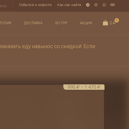
События и новости
Как нас найти
0
0 ₽
ТОЛИК
ДОСТАВКА
3D-ТУР
АКЦИИ
заказать еду навынос со скидкой. Если
Диапазон
990
₽
–
1 470
₽
цен:
990 ₽
–
1 470 ₽