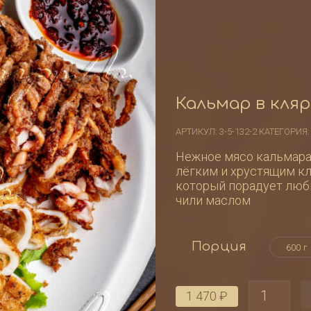
Кальмар в кля
АРТИКУЛ:
3-5-132-2
КАТЕГОРИЯ
Нежное мясо кальмара
лёгким и хрустящим к
который порадует люб
чили маслом
Порция
Количест
1 470
₽
товара