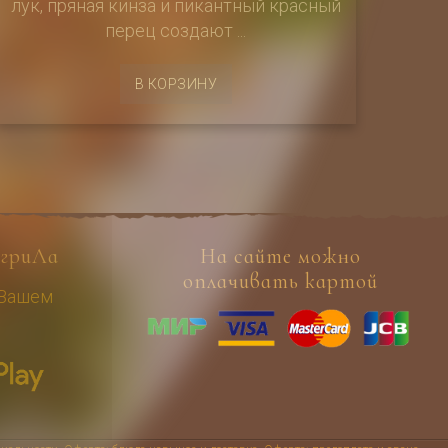
лук, пряная кинза и пикантный красный
перец создают ...
В КОРЗИНУ
гриЛа
На сайте можно
оплачивать картой
 Вашем