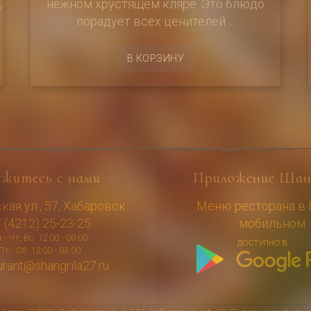
,
нежном хрустящем кляре. Это блюдо
порадует всех ценителей ...
В КОРЗИНУ
яжитесь с нами
Приложение Шан
ая ул., 57, Хабаровск
Меню ресторана в
 (4212) 25-23-25
мобильном
 - Чт, Вс: 12:00 - 00:00
Пт - Сб: 12:00 - 03:00
urant@shangrila27.ru