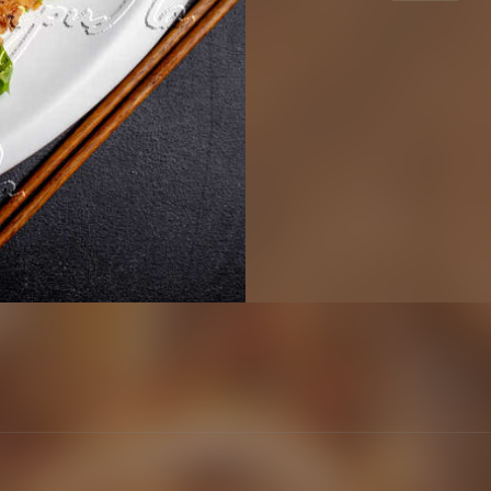
Кальмар
в
кляре
/
香
辣
鱿
鱼