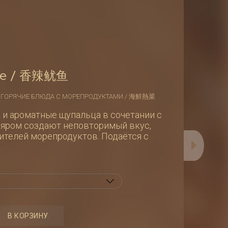
ре / 香辣鱿鱼
:
ГОРЯЧИЕ БЛЮДА С МОРЕПРОДУКТАМИ / 海鮮熱菜
 и ароматные щупальца в сочетании с
ляром создают неповторимый вкус,
ителей морепродуктов. Подаётся с
во
В КОРЗИНУ