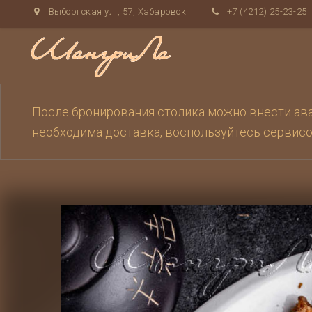
Выборгская ул., 57, Хабаровск
+7 (4212) 25-23-25
После бронирования столика можно внести аван
необходима доставка, воспользуйтесь сервис