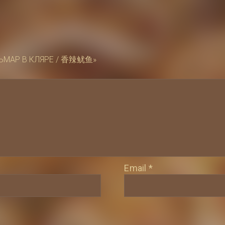
ЛЬМАР В КЛЯРЕ / 香辣鱿鱼»
Email
*