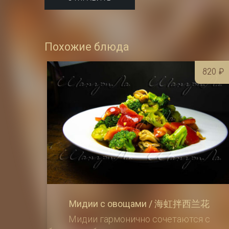
Похожие блюда
820
₽
Мидии с овощами / 海虹拌西兰花
Мидии гармонично сочетаются с