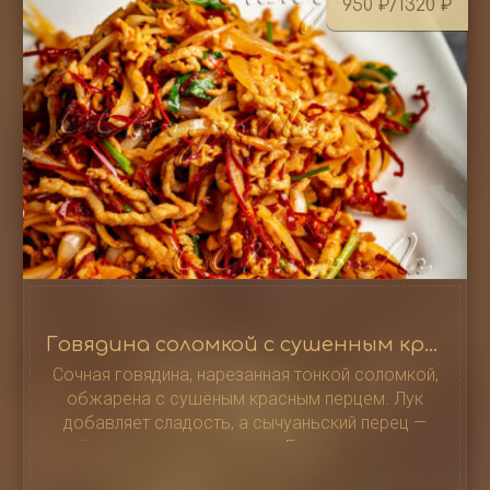
950
₽
/1320
₽
Говядина соломкой с сушенным красным перцем / 干媥牛肉丝
Сочная говядина, нарезанная тонкой соломкой,
обжарена с сушёным красным перцем. Лук
добавляет сладость, а сычуаньский перец —
лёгкую остроту и аромат. Блюдо сочетает
нежность мяса и пикантность специй