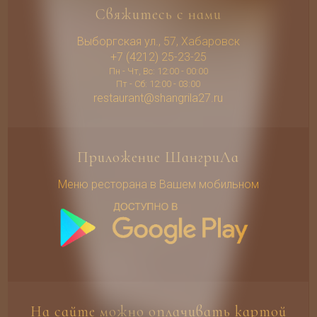
Свяжитесь с нами
Выборгская ул., 57, Хабаровск
+7 (4212) 25-23-25
Пн - Чт, Вс: 12:00 - 00:00
Пт - Сб: 12:00 - 03:00
restaurant@shangrila27.ru
Приложение ШангриЛа
Меню ресторана в Вашем мобильном
На сайте можно оплачивать картой