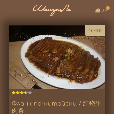
0
0 ₽
1630
₽
Фланк по-китайски / 红烧牛
肉条