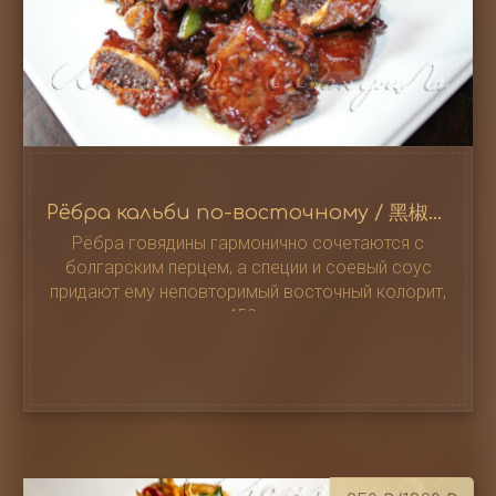
Рёбра кальби по-восточному / 黑椒牛仔骨
Рёбра говядины гармонично сочетаются с
болгарским перцем, а специи и соевый соус
придают ему неповторимый восточный колорит,
450 г