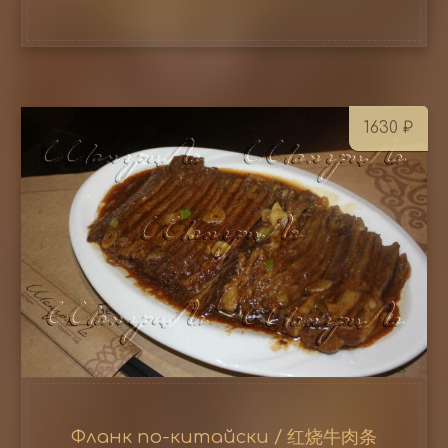
1630
₽
Фланк по-китайски / 红烧牛肉条