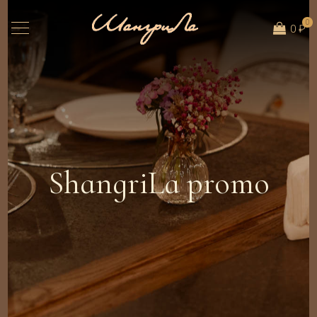
0
0 ₽
ShangriLa promo