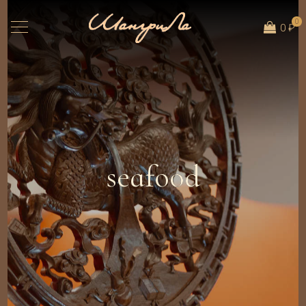
0
0 ₽
seafood