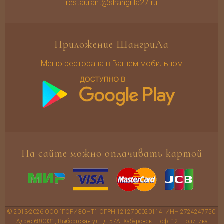
restaurant@shangrila27.ru
Приложение ШангриЛа
Меню ресторана в Вашем мобильном
На сайте можно оплачивать картой
© 2013-2026 ООО "ГОРИЗОНТ". ОГРН 1212700020114. ИНН 2724247750.
Адрес 680031, Выборгская ул., д. 57А, Хабаровск г., оф. 12.
Политика