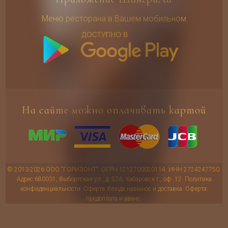
Меню ресторана в Вашем мобильном
На сайте можно оплачивать картой
© 2013-2026 ООО "ГОРИЗОНТ". ОГРН 1212700020114. ИНН 2724247750.
Адрес 680031, Выборгская ул., д. 57А, Хабаровск г., оф. 12.
Политика
конфиденциальности
.
Оферта: блюда навынос и доставка
.
Оферта:
предоплата и аванс
.