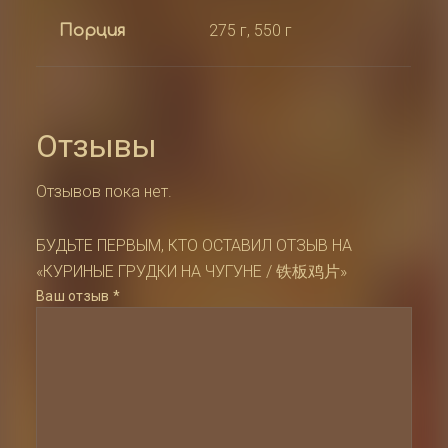
铁
板
275 г, 550 г
鸡
Порция
片
Отзывы
Отзывов пока нет.
БУДЬТЕ ПЕРВЫМ, КТО ОСТАВИЛ ОТЗЫВ НА
«КУРИНЫЕ ГРУДКИ НА ЧУГУНЕ / 铁板鸡片»
Ваш отзыв
*