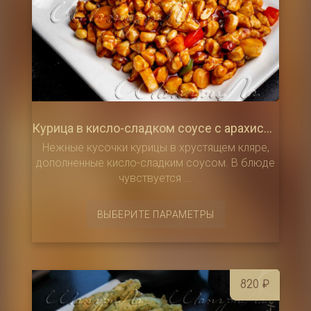
740 ₽
–
1 050 ₽
Курица в кисло-сладком соусе с арахисом / 宫保鸡丁
Нежные кусочки курицы в хрустящем кляре,
дополненные кисло-сладким соусом. В блюде
чувствуется ...
Этот
ВЫБЕРИТЕ ПАРАМЕТРЫ
товар
имеет
несколько
вариаций.
Опции
820
₽
можно