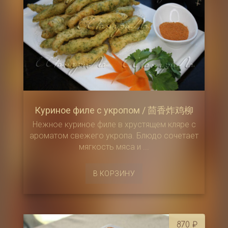
выбрать
на
странице
товара.
Куриное филе с укропом / 茴香炸鸡柳
Нежное куриное филе в хрустящем кляре с
ароматом свежего укропа. Блюдо сочетает
мягкость мяса и ...
В КОРЗИНУ
870
₽