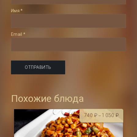
Имя
*
Email
*
Похожие блюда
Диапа
740
₽
–
1 050
₽
цен: