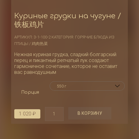
Куриные грудки на чугуне /
铁板鸡片
АРТИКУЛ:
3-1-100-2
КАТЕГОРИЯ:
ГОРЯЧИЕ БЛЮДА ИЗ
ПТИЦЫ / 鸡肉热菜
Нежная куриная грудка, сладкий болгарский
перец и пикантный репчатый лук создают
гармоничное сочетание, которое не оставит
вас равнодушным
Порция
Количество
В КОРЗИНУ
1 020
₽
товара
Куриные
грудки
на
чугуне
/