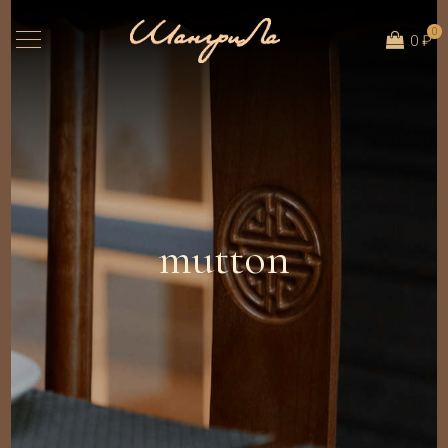
0
0 ₽
mutton