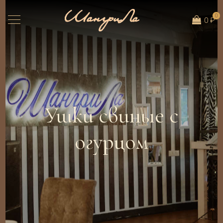
0
0 ₽
Ушки свиные с
огурцом