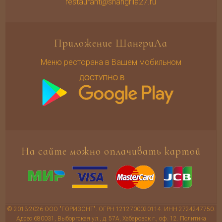
restaurant@shangrila27.ru
Приложение ШангриЛа
Меню ресторана в Вашем мобильном
На сайте можно оплачивать картой
© 2013-2026 ООО "ГОРИЗОНТ". ОГРН 1212700020114. ИНН 2724247750.
Адрес 680031, Выборгская ул., д. 57А, Хабаровск г., оф. 12.
Политика