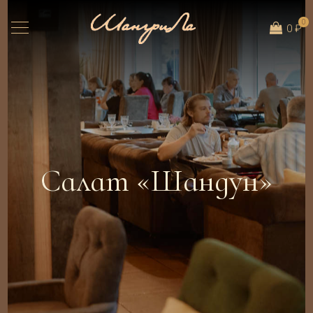
0
0 ₽
Салат «Шандун»