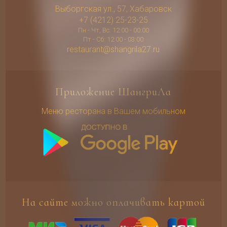
Выборгская ул., 57, Хабаровск
+7 (4212) 25-23-25
Пн - Чт, Вс: 12:00 - 00:00
Пт - Сб: 12:00 - 03:00
restaurant@shangrila27.ru
Приложение ШангриЛа
Меню ресторана в Вашем мобильном
На сайте можно оплачивать картой