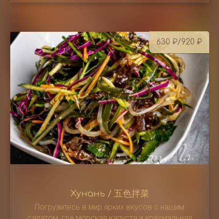
630
₽
/920
₽
Хунань / 五色拌菜
Погрузитесь в мир ярких вкусов с нашим
салатом, где морская капуста и крахмальная