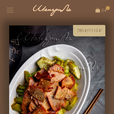
0
0 ₽
780
₽
/1110
₽