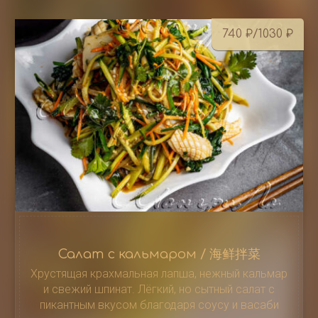
740
₽
/1030
₽
Салат с кальмаром / 海鲜拌菜
Хрустящая крахмальная лапша, нежный кальмар
и свежий шпинат. Лёгкий, но сытный салат с
пикантным вкусом благодаря соусу и васаби