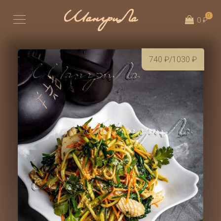
0
0 ₽
740
₽
/1030
₽