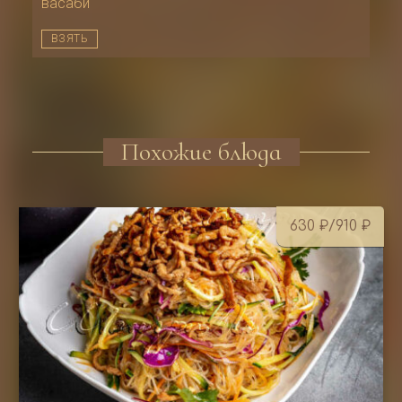
васаби
ВЗЯТЬ
Похожие блюда
630
₽
/910
₽