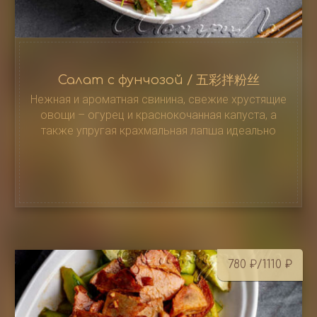
Салат с фунчозой / 五彩拌粉丝
Нежная и ароматная свинина, свежие хрустящие
овощи – огурец и краснокочанная капуста, а
также упругая крахмальная лапша идеально
дополняют друг друга
780
₽
/1110
₽