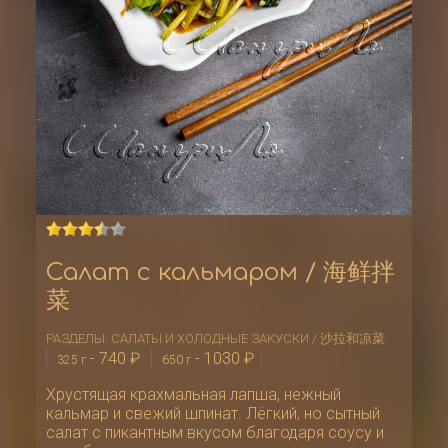
Салат с кальмаром / 海鲜拌
菜
РАЗДЕЛЫ:
САЛАТЫ И ХОЛОДНЫЕ ЗАКУСКИ / 沙拉和凉菜
-
740
₽
-
1030
₽
325 г
650 г
Хрустящая крахмальная лапша, нежный
кальмар и свежий шпинат. Лёгкий, но сытный
салат с пикантным вкусом благодаря соусу и