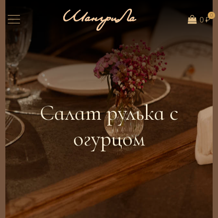
0
0 ₽
Салат рулька с
огурцом