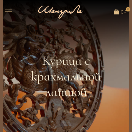
0
0 ₽
Курица с
крахмальной
лапшой