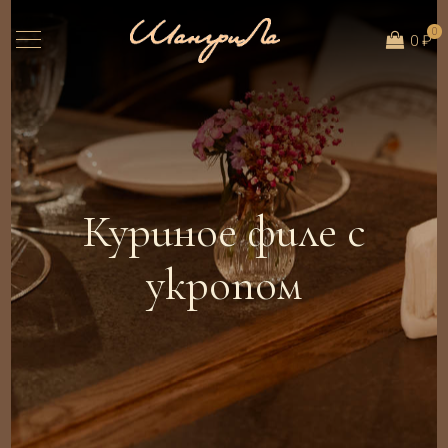
0
0 ₽
Куриное филе с
укропом