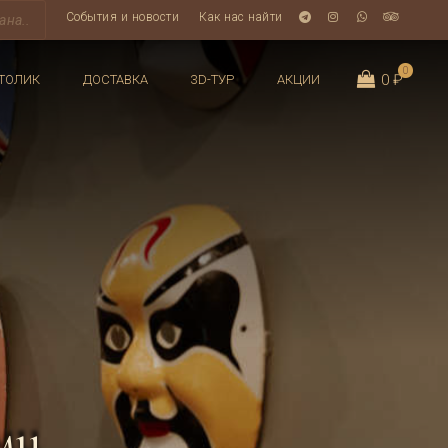
События и новости
Как нас найти
0
0 ₽
ТОЛИК
ДОСТАВКА
3D-ТУР
АКЦИИ
ми