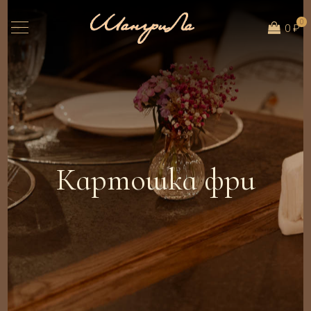
0
0 ₽
Картошка фри