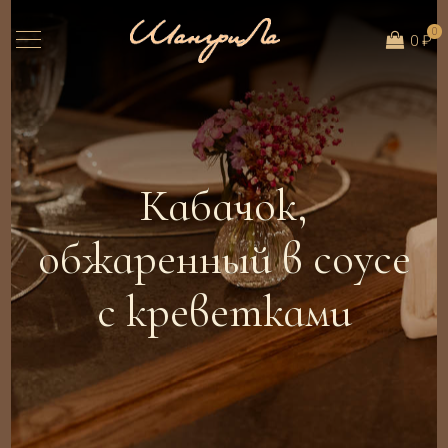
0
0 ₽
Кабачок,
обжаренный в соусе
с креветками