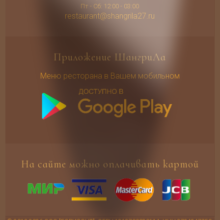
Пт - Сб: 12:00 - 03:00
restaurant@shangrila27.ru
Приложение ШангриЛа
Меню ресторана в Вашем мобильном
На сайте можно оплачивать картой