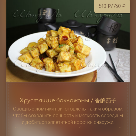
510
₽
/760
₽
Хрустящие баклажаны / 香酥茄子
Овощные ломтики приготовлены таким образом,
чтобы сохранить сочность и мягкость середины
и добиться аппетитной корочки снаружи.
Пряности и зелень придают блюду узнаваемый
аромат и остроту, которая уравновешивается