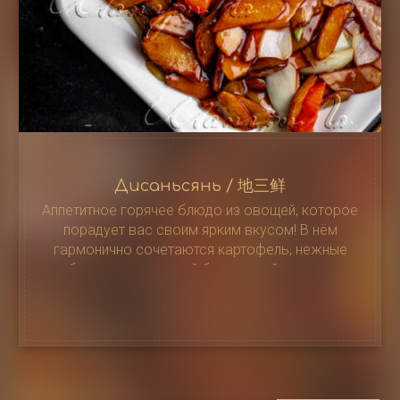
Дисаньсянь / 地三鲜
Аппетитное горячее блюдо из овощей, которое
порадует вас своим ярким вкусом! В нём
гармонично сочетаются картофель, нежные
баклажаны, сочный болгарский перец и
ароматный лук, а соус придаёт блюду особую
изюминку,…