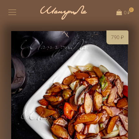
0
0 ₽
790
₽