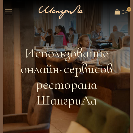
0
0 ₽
Использование
онлайн-сервисов
ресторана
ШангриЛа