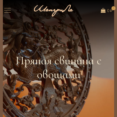
0
0 ₽
Пряная свинина с
овощами