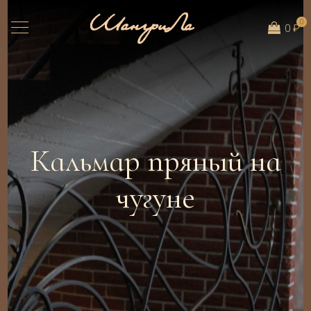
0
0 ₽
Кальмар пряный на
чугуне