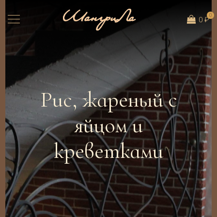
0
0 ₽
Рис, жареный с
яйцом и
креветками