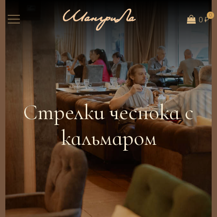
0
0 ₽
Стрелки чеснока с
кальмаром