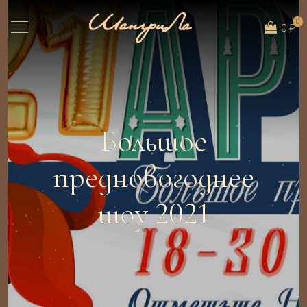
0
0 ₽
Большое
предновогоднее
шоу 2021