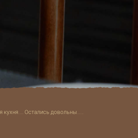
я кухня….. Остались довольны……