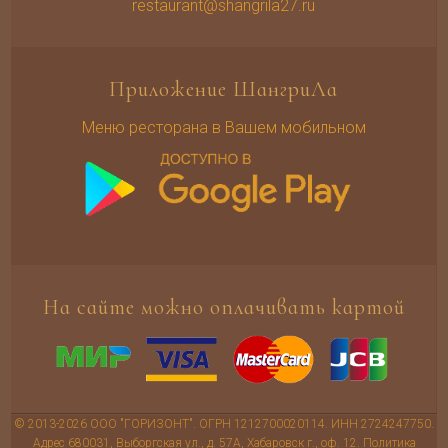
restaurant@shangrila27.ru
Приложение ШангриЛа
Меню ресторана в Вашем мобильном
На сайте можно оплачивать картой
© 2013-2026 ООО "ГОРИЗОНТ". ОГРН 1212700020114. ИНН 2724247750.
Адрес 680031, Выборгская ул., д. 57А, Хабаровск г., оф. 12.
Политика