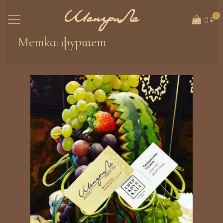
0
0 ₽
Метка:
фуршет