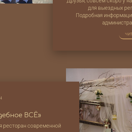
Друзья, совсем скоро у н
для выездных рег
Подробная информация
администра
ЧИТ
14
дебное ВСЁ»
ля ресторан современной