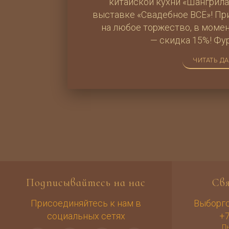
китайской кухни «Шангрила
выставке «Свадебное ВСЁ»! Пр
на любое торжество, в моме
— скидка 15%! Фур
ЧИТАТЬ Д
Подписывайтесь на нас
Св
Присоединяйтесь к нам в
Выборгск
социальных сетях
+7
Пн