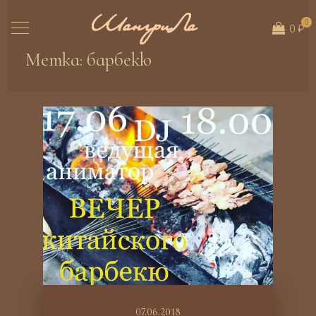
0
0 ₽
Метка:
барбекю
07.06.2018