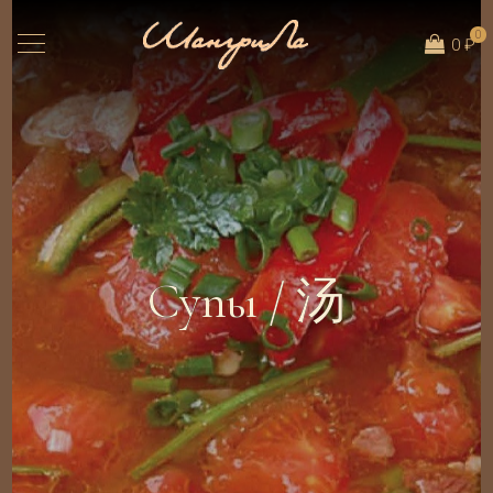
0
0 ₽
Супы / 汤