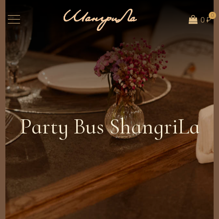
0
0 ₽
Party Bus ShangriLa