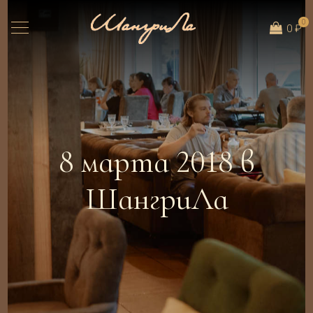
0
0 ₽
8 марта 2018 в
ШангриЛа