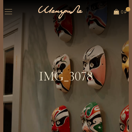
0
0 ₽
IMG_3078