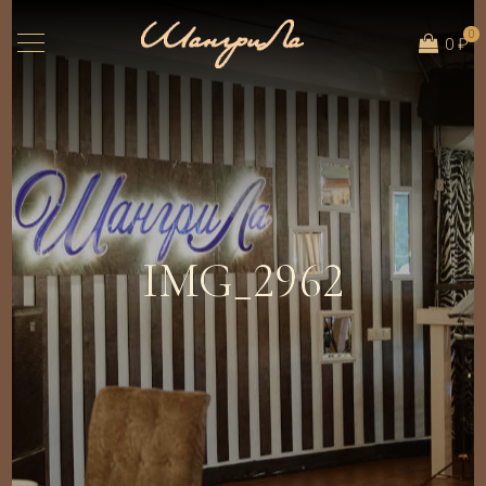
0
0 ₽
IMG_2962