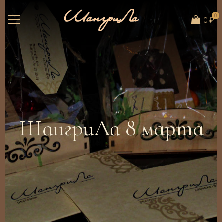
0
0 ₽
ШангриЛа 8 марта