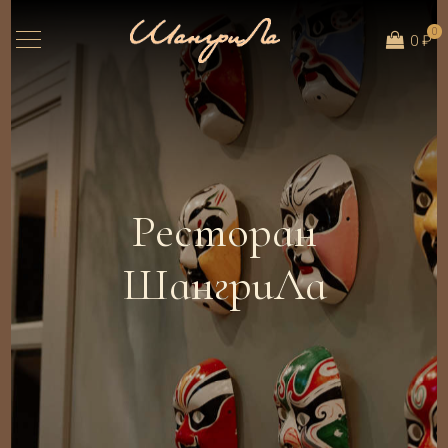
0
0 ₽
Ресторан
ШангриЛа