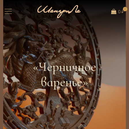
0
0 ₽
«Черничное
варенье»