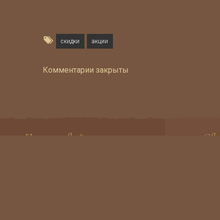
скидки
акции
Комментарии закрыты
Подписывайтесь на нас
Св
Присоединяйтесь к нам в
Выборгск
социальных сетях
+7
Пн
resta