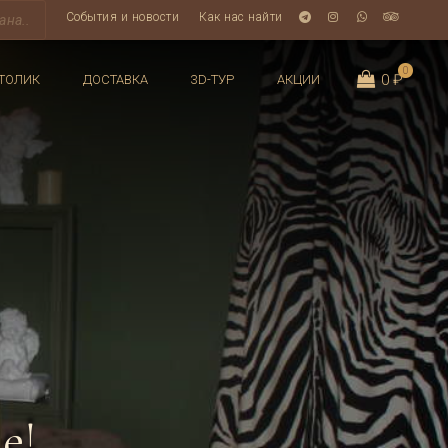
События и новости
Как нас найти
0
0 ₽
ТОЛИК
ДОСТАВКА
3D-ТУР
АКЦИИ
е!